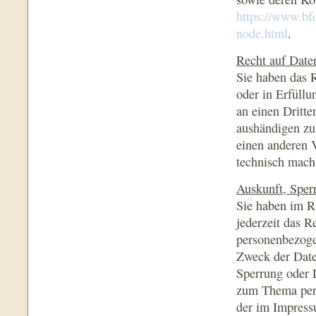
https://www.bf
node.html
.
Recht auf Date
Sie haben das R
oder in Erfüllu
an einen Dritt
aushändigen zu 
einen anderen V
technisch machb
Auskunft, Sper
Sie haben im R
jederzeit das R
personenbezoge
Zweck der Date
Sperrung oder 
zum Thema pers
der im Impress