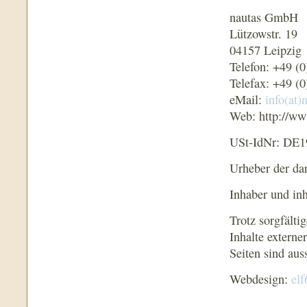
nautas GmbH
Lützowstr. 19
04157 Leipzig
Telefon: +49 (
Telefax: +49 (
eMail:
info(at)
Web: http://ww
USt-IdNr: DE
Urheber der dar
Inhaber und inh
Trotz sorgfälti
Inhalte externe
Seiten sind aus
Webdesign:
elf